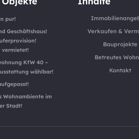
 Objekte
Inhalte
Immobilienange
n pur!
Verkaufen & Verm
d Geschäftshaus!
uferprovision!
Bauprojekte
 vermietet!
Betreutes Woh
ohnung KfW 40 –
Kontakt
sstattung wählbar!
aufgepasst!
s Wohnambiente im
er Stadt!