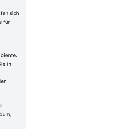
fen sich
s für
biente.
ie in
den
d
raum,