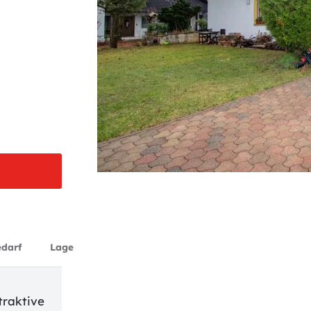
edarf
Lage
traktive