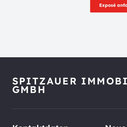
Exposé anf
SPITZAUER IMMOB
GMBH